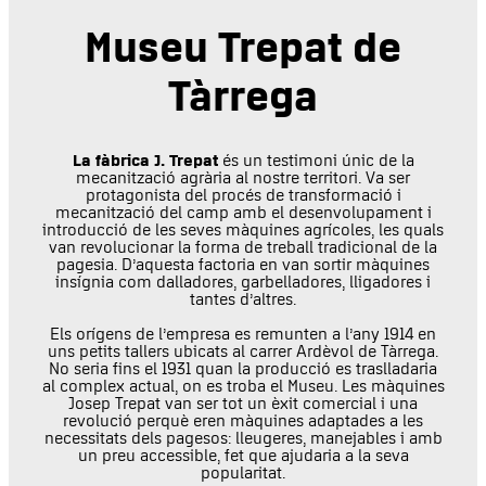
Museu Trepat de
Tàrrega
La fàbrica J. Trepat
és un testimoni únic de la
mecanització agrària al nostre territori. Va ser
protagonista del procés de transformació i
mecanització del camp amb el desenvolupament i
introducció de les seves màquines agrícoles, les quals
van revolucionar la forma de treball tradicional de la
pagesia. D’aquesta factoria en van sortir màquines
insígnia com dalladores, garbelladores, lligadores i
tantes d’altres.
Els orígens de l’empresa es remunten a l’any 1914 en
uns petits tallers ubicats al carrer Ardèvol de Tàrrega.
No seria fins el 1931 quan la producció es traslladaria
al complex actual, on es troba el Museu. Les màquines
Josep Trepat van ser tot un èxit comercial i una
revolució perquè eren màquines adaptades a les
necessitats dels pagesos: lleugeres, manejables i amb
un preu accessible, fet que ajudaria a la seva
popularitat.