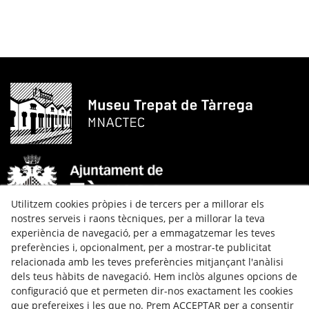
Utilitzem cookies pròpies i de tercers per a millorar els
nostres serveis i raons tècniques, per a millorar la teva
Museu Trepat
experiència de navegació, per a emmagatzemar les teves
preferències i, opcionalment, per a mostrar-te publicitat
Carrer de Josep Trepat i Galceran, 9
relacionada amb les teves preferències mitjançant l'anàlisi
25300 TÀRREGA (Lleida)
dels teus hàbits de navegació. Hem inclòs algunes opcions de
Tel:
973 311 616
configuració que et permeten dir-nos exactament les cookies
Contacte
que prefereixes i les que no. Prem ACCEPTAR per a consentir