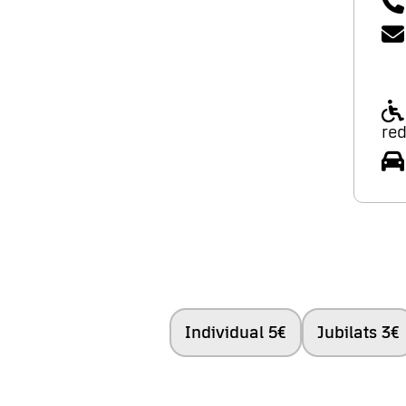
red
Individual 5€
Jubilats 3€