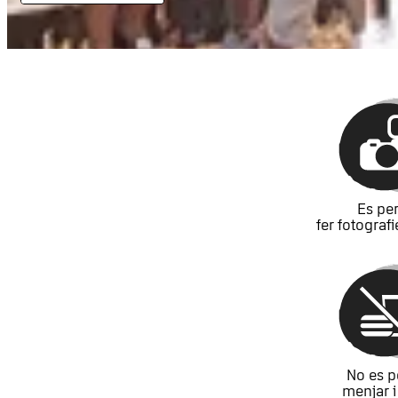
Es pe
fer fotografi
No es p
menjar i