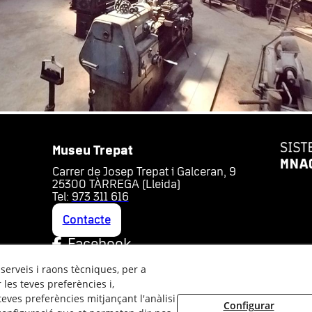
Museu Trepat
Carrer de Josep Trepat i Galceran, 9
25300 TÀRREGA (Lleida)
Tel:
973 311 616
Contacte
Facebook
Youtube
 serveis i raons tècniques, per a
Instagram
les teves preferències i,
eves preferències mitjançant l'anàlisi
Configurar