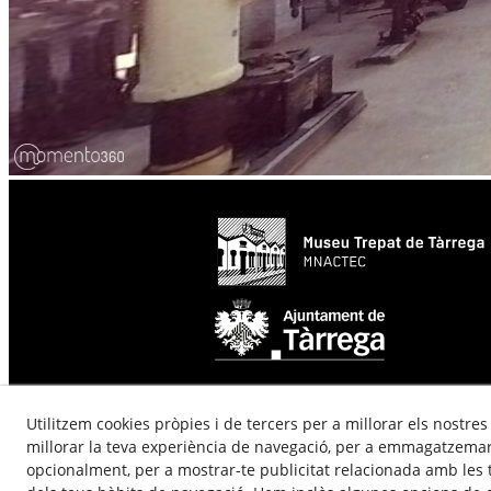
Utilitzem cookies pròpies i de tercers per a millorar els nostres
millorar la teva experiència de navegació, per a emmagatzemar 
opcionalment, per a mostrar-te publicitat relacionada amb les t