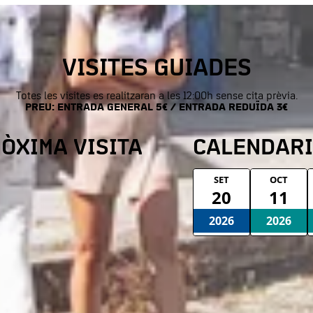
VISITES GUIADES
Totes les visites es realitzaran a les 12:00h sense cita prèvia.
PREU: ENTRADA GENERAL 5€ / ENTRADA REDUÏDA 3€
ÒXIMA VISITA
CALENDARI
SET
OCT
20
11
2026
2026