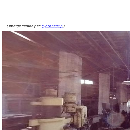
[ Imatge cedida per:
@dronsfelip
]