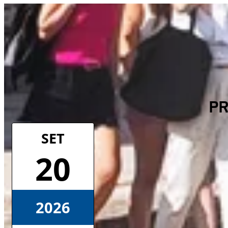
PR
SET
20
2026