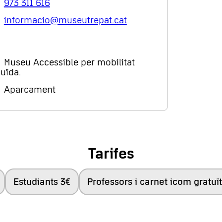
973 311 616
informacio@museutrepat.cat
Museu Accessible per mobilitat
uïda.
Aparcament
Tarifes
Estudiants 3€
Professors i carnet icom gratuït