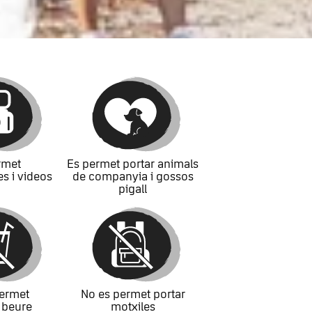
rmet
Es permet portar animals
es i videos
de companyia i gossos
pigall
ermet
No es permet portar
 beure
motxiles