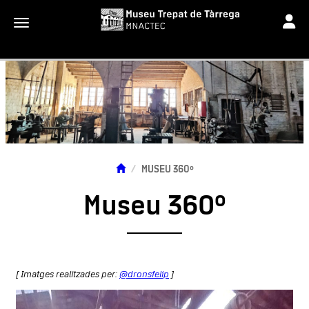
Toggle
Toggle navigation
MUSEU 360º
Museu 360º
[ Imatges realitzades per:
@dronsfelip
]