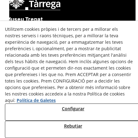
Museu Trepat
Utilitzem cookies pròpies i de tercers per a millorar els
Carrer de Josep Trepat i Galceran, 9
25300 TÀRREGA (Lleida)
nostres serveis i raons tècniques, per a millorar la teva
Tel:
973 311 616
experiència de navegació, per a emmagatzemar les teves
preferències i, opcionalment, per a mostrar-te publicitat
Contacte
relacionada amb les teves preferències mitjançant l'anàlisi
dels teus hàbits de navegació. Hem inclòs algunes opcions de
configuració que et permeten dir-nos exactament les cookies
que prefereixes i les que no. Prem ACCEPTAR per a consentir
totes les cookies. Prem CONFIGURACIÓ per a decidir les
Facebook
opcions que prefereixes. Per a obtenir més informació sobre
Youtube
les nostres cookies accedeix a la nostra Política de cookies
Instagram
aquí:
Política de Galetes
Configurar
Avís Legal
Política de Privacitat
Rebutjar
Política de Cookies