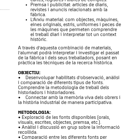
Premsa i publicitat: articles de diaris,
revistes i anuncis relacionats amb la
fàbrica.
L’Arxiu material: com objectes, màquines,
eines originals, estris, uniformes i peces de
les màquines que permeten comprendre
el treball diari i interpretar tot un context
històric.
A través d’aquesta combinació de materials,
l’alumnat podrà interpretar i investigar el passat
de la fàbrica i dels seus treballadors, posant en
pràctica les tècniques de la recerca històrica.
OBJECTIU:
• Desenvolupar habilitats d’observació, anàlisi
i comparació de diferents tipus de fonts.
Comprendre la metodologia de treball dels
historiadors i historiadores.
• Connectar amb la memòria viva dels obrers i
la història industrial de manera participativa.
METODOLOGIA:
• Exploració de les fonts disponibles (orals,
visuals, escrites, objectes, premsa, etc.).
• Anàlisi i discussió en grup sobre la informació
recollida.
• Comparació entre les diferents fonts per